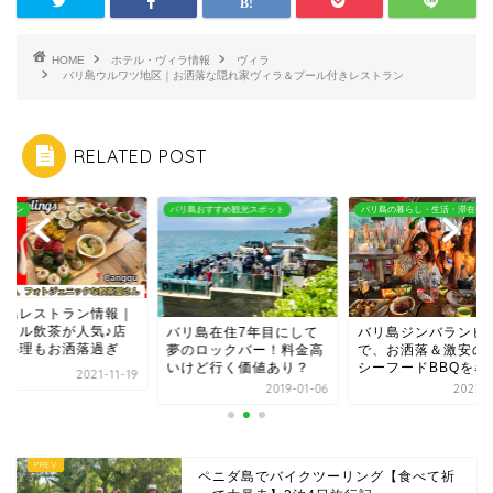
HOME
ホテル・ヴィラ情報
ヴィラ
バリ島ウルワツ地区｜お洒落な隠れ家ヴィラ＆プール付きレストラン
RELATED POST
島おすすめ観光スポット
バリ島の暮らし・生活・滞在者向け
レストラン
バリ島レストラン情
カラフル飲茶が人気
リ島在住7年目にして
バリ島ジンバランビーチ
内も料理もお洒落過
のロックバー！料金高
で、お洒落＆激安の穴場
けど行く価値あり？
シーフードBBQを暴露
2021-
2019-01-06
2022-04-17
ペニダ島でバイクツーリング【食べて祈