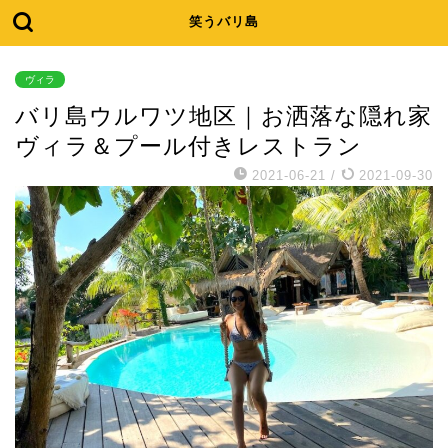
笑うバリ島
ヴィラ
バリ島ウルワツ地区｜お洒落な隠れ家
ヴィラ＆プール付きレストラン
2021-06-21
/
2021-09-30