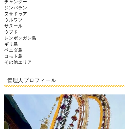
チャングー
ジンバラン
ヌサドゥア
ウルワツ
サヌール
ウブド
レンボンガン島
ギリ島
ペニダ島
コモド島
その他エリア
管理人プロフィール