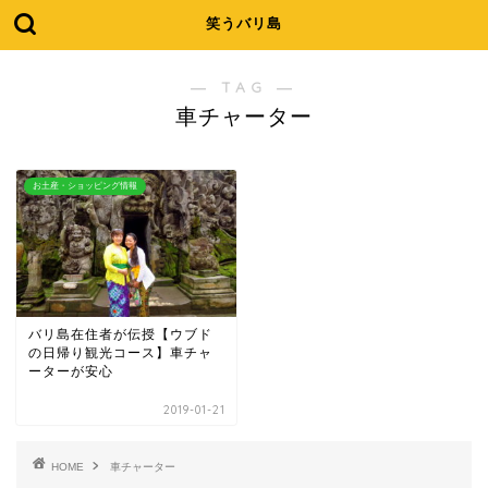
笑うバリ島
― TAG ―
車チャーター
お土産・ショッピング情報
バリ島在住者が伝授【ウブド
の日帰り観光コース】車チャ
ーターが安心
2019-01-21
HOME
車チャーター