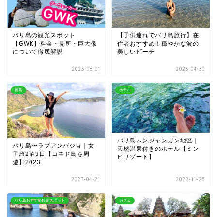
バリ島の観光スポット
【子供連れでバリ島旅行】在
【GWK】料金・見所・巨大像
住者おすすめ！穏やかな波の
について徹底解説
美しいビーチ
2023-08-01
2023-04-30
離島
ホテル
バリ島ムンジャンガン地区｜
バリ島〜ラブアンバジョ｜女
天然温泉付きのホテル【ミン
子旅2泊3日【コモド島を周
ピリゾート】
遊】2023
2023-04-21
2022-11-25
バリ島おすすめ観光スポット
カフェ