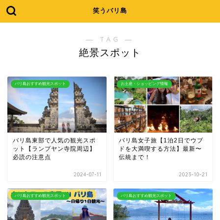
笑うバリ島
― TAG ―
絶景スポット
バリ島おすすめ観光スポット
お土産・ショッピング情報
バリ島東部で人気の観光スポ
バリ島女子旅【1泊2日でウブ
ット【ランプヤン寺院周辺】
ドを大満喫する方法】最新〜
必読の注意点
伝統まで！
2024-07-11
2023-10-21
バリ島おすすめ観光スポット
バリ島おすすめ観光スポット