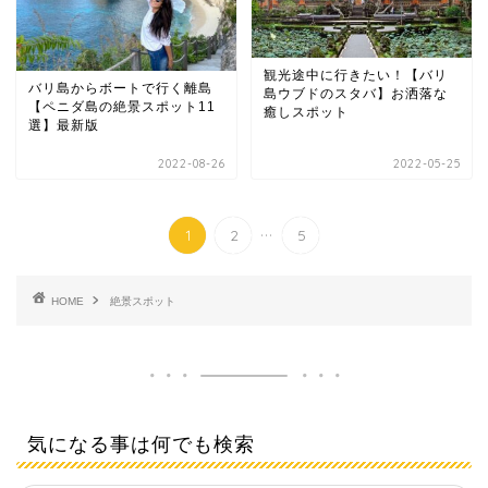
観光途中に行きたい！【バリ
バリ島からボートで行く離島
島ウブドのスタバ】お洒落な
【ペニダ島の絶景スポット11
癒しスポット
選】最新版
2022-08-26
2022-05-25
...
1
2
5
HOME
絶景スポット
気になる事は何でも検索