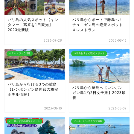
バリ島の人気スポット【キン
バリ島からボートで離島へ！
タマーニ高原を1日観光】
チュニガン島の絶景スポット
2023最新版
＆レストラン
2023-09-28
2023-08-13
ホテル・ヴィラ情報
バリ島おすすめ観光スポット
バリ島から行ける3つの離島
バリ島から離島へ【レンボン
【レンボンガン島周辺の格安
ガン島1泊2日女子旅】2023最
ホテル情報】
新
2023-08-10
2023-08-09
バリ島おすすめ観光スポット
ビーチ・ビーチクラブ情報