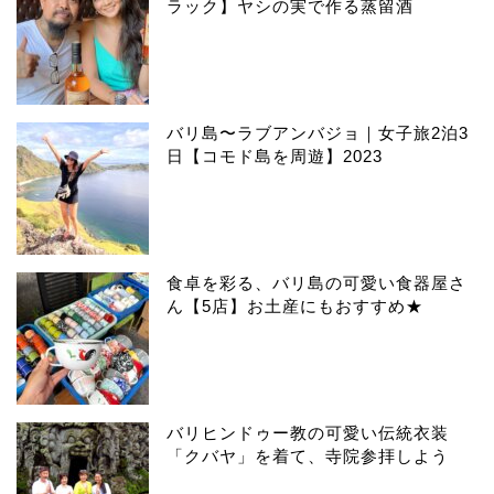
ラック】ヤシの実で作る蒸留酒
バリ島〜ラブアンバジョ｜女子旅2泊3
日【コモド島を周遊】2023
食卓を彩る、バリ島の可愛い食器屋さ
ん【5店】お土産にもおすすめ★
バリヒンドゥー教の可愛い伝統衣装
「クバヤ」を着て、寺院参拝しよう