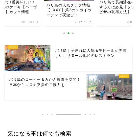
バリ島で長期滞在や留学
バリ島で1番美味し
リ島の人気クラブ情報
する方は必見【ソシアル
最高級のケーキ【ハ
LXXY】第2のスカイガ
ビザの取得方法】
ェスト】カフェ情報
デンで夜遊び！
2019-11-15
2018-04-14
2018-
バリ島｜子連れに人気＆生ビールが美味
しい、サヌール地区のレストラン
バリ島のコーヒー＆みかん農園を訪問！
日本からコロナ支援のご協力を
気になる事は何でも検索