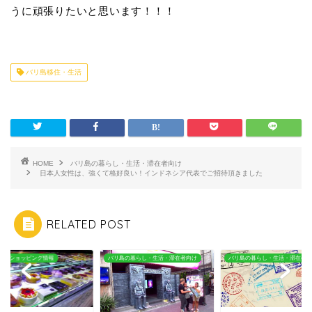
うに頑張りたいと思います！！！
バリ島移住・生活
HOME
バリ島の暮らし・生活・滞在者向け
日本人女性は、強くて格好良い！インドネシア代表でご招待頂きました
RELATED POST
島の暮らし・生活・滞在者向け
バリ島の暮らし・生活・滞在者向け
お土産・ショッピング情報