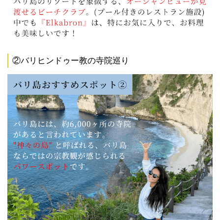
②バリヒンドゥー教の寺院巡り