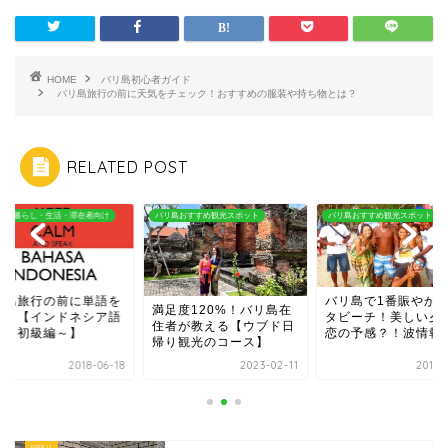
HOME
バリ島初心者ガイド
バリ島旅行の前に天気をチェック！おすすめの服装や持ち物とは？
RELATED POST
島おすすめ観光スポット
バリ島おすすめ観光スポット
バリ島の暮らし・生活・滞在者向
バリ島で1番賑やかなク
バリ島旅行の前に単
足度120%！バリ島在
タビーチ！美しい夕日に
勉強！【インドネシ
者が教える【ウブド日
恋の予感？！波情報も
講座～初級編～】
り観光のコース】
2023-02-11
2018-11-04
2018-