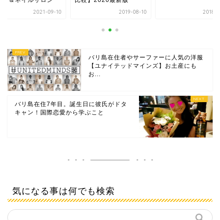
較】2020最新版
ツエク＆ネイルサロ
2019-08-10
2018-02-09
2021-0
バリ島在住者やサーファーに人気の洋服
【ユナイテッドマインズ】お土産にも
お...
バリ島在住7年目。誕生日に彼氏がドタ
キャン！国際恋愛から学ぶこと
気になる事は何でも検索