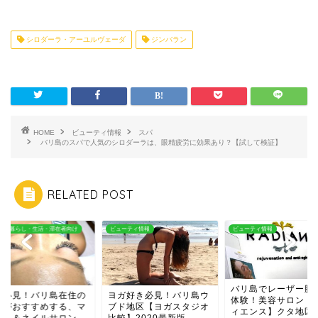
シロダーラ・アーユルヴェーダ
ジンバラン
HOME
ビューティ情報
スパ
バリ島のスパで人気のシロダーラは、眼精疲労に効果あり？【試して検証】
RELATED POST
ーティ情報
ビューティ情報
バリ島の暮らし・生活・滞在者向
バリ島でレーザー脱毛を
ガ好き必見！バリ島ウ
女性必見！バリ島在
体験！美容サロン【ラデ
ド地区【ヨガスタジオ
女性がおすすめする
ィエンス】クタ地区