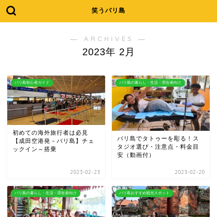
笑うバリ島
― ARCHIVES ―
2023年 2月
バリ島初心者ガイド
バリ島の暮らし・生活・滞在者向け
初めての海外旅行者は必見
バリ島でタトゥーを彫る！ス
【成田空港発－バリ島】チェ
タジオ選び・注意点・料金目
ックイン～搭乗
安（動画付）
2023-02-23
2023-02-20
バリ島の暮らし・生活・滞在者向け
バリ島おすすめ観光スポット