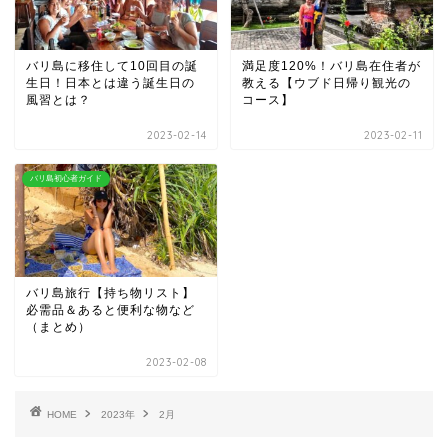
バリ島に移住して10回目の誕
満足度120%！バリ島在住者が
生日！日本とは違う誕生日の
教える【ウブド日帰り観光の
風習とは？
コース】
2023-02-14
2023-02-11
バリ島初心者ガイド
バリ島旅行【持ち物リスト】
必需品＆あると便利な物など
（まとめ）
2023-02-08
HOME
2023年
2月