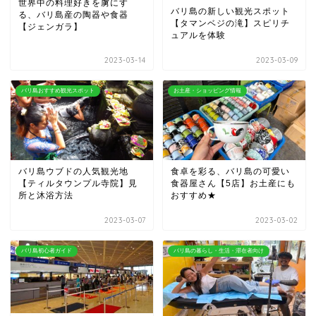
世界中の料理好きを虜にす
バリ島の新しい観光スポット
る、バリ島産の陶器や食器
【タマンベジの滝】スピリチ
【ジェンガラ】
ュアルを体験
2023-03-14
2023-03-09
バリ島おすすめ観光スポット
お土産・ショッピング情報
バリ島ウブドの人気観光地
食卓を彩る、バリ島の可愛い
【ティルタウンプル寺院】見
食器屋さん【5店】お土産にも
所と沐浴方法
おすすめ★
2023-03-07
2023-03-02
バリ島初心者ガイド
バリ島の暮らし・生活・滞在者向け