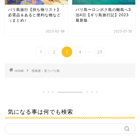
バリ島旅行【持ち物リスト】
バリ島〜ロンボク島の離島へ3
必需品＆あると便利な物など
泊4日【ギリ島旅行記】2023
（まとめ）
最新版
2023-02-08
2023-01-30
...
1
2
3
4
23
HOME
投稿者：笑うバリ島
気になる事は何でも検索