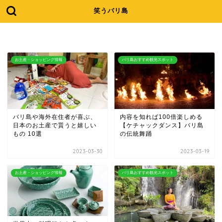
笑うバリ島
お土産・ショッピング情報
バリ島おすすめ観光スポット
バリ島や海外在住者が喜ぶ、
内容を知れば100倍楽しめる
日本のお土産で貰うと嬉しい
【ケチャックダンス】バリ島
もの 10選
の伝統舞踊
2023-03-30
2023-03-19
お土産・ショッピング情報
バリ島おすすめ観光スポット