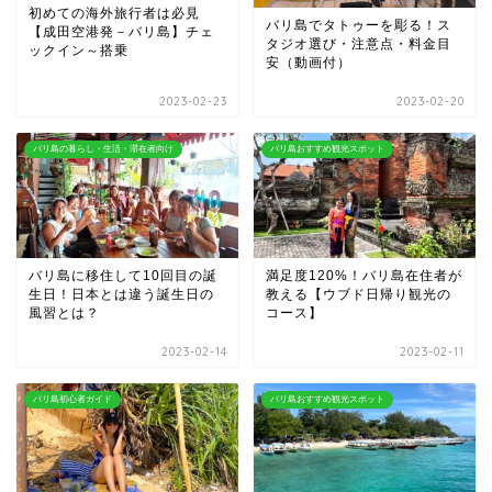
初めての海外旅行者は必見
バリ島でタトゥーを彫る！ス
【成田空港発－バリ島】チェ
タジオ選び・注意点・料金目
ックイン～搭乗
安（動画付）
2023-02-23
2023-02-20
バリ島の暮らし・生活・滞在者向け
バリ島おすすめ観光スポット
バリ島に移住して10回目の誕
満足度120%！バリ島在住者が
生日！日本とは違う誕生日の
教える【ウブド日帰り観光の
風習とは？
コース】
2023-02-14
2023-02-11
バリ島初心者ガイド
バリ島おすすめ観光スポット