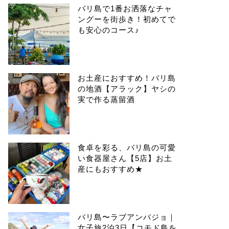
バリ島で1番お洒落なチャ
ングーを街歩き！初めてで
も安心のコース♪
お土産におすすめ！バリ島
の地酒【アラック】ヤシの
実で作る蒸留酒
食卓を彩る、バリ島の可愛
い食器屋さん【5店】お土
産にもおすすめ★
バリ島〜ラブアンバジョ｜
女子旅2泊3日【コモド島を