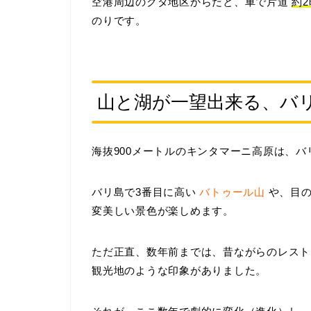
空港周辺のクタ地区からだと、車で片道
約
のりです。
山と湖が一望出来る、バ
海抜900メートルのキンタマーニ高原は、
バリ島で3番目に高い
バトゥール山
や、目
変美しい景色が楽しめます。
ただ正直、数年前までは、昔ながらのレスト
観光地のような印象がありました。