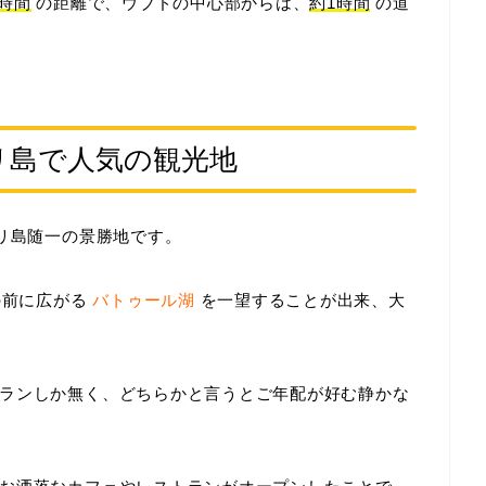
2時間
の距離で、ウブドの中心部からは、
約1時間
の道
リ島で人気の観光地
バリ島随一の景勝地です。
の前に広がる
バトゥール湖
を一望することが出来、大
ランしか無く、どちらかと言うとご年配が好む静かな