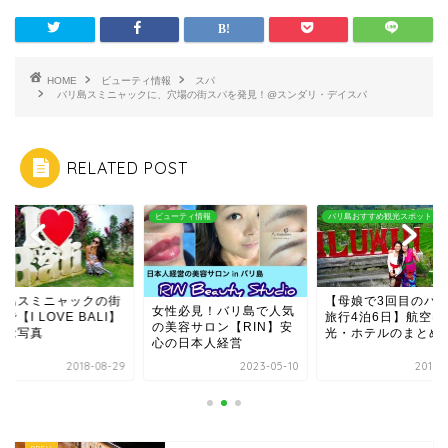
HOME
ビューティ情報
スパ
バリ島スミニャックに、穴場の街スパを発見！@スンダリ・デイスパ
RELATED POST
ーティ情報
バリ島おすすめ観光スポット
スパ
【母娘で3回目のバリ島
バリ島スミニャック
性必見！バリ島で人気
旅行4泊6日】航空券・観
スパで【I LOVE BA
美容サロン【RIN】安
光・ホテルのまとめ
と記念写真
の日本人経営
2023-05-10
2018-09-14
2018-0