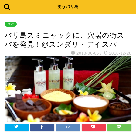
笑うバリ島
スパ
バリ島スミニャックに、穴場の街ス
パを発見！@スンダリ・デイスパ
2018-06-06
/
2018-12-28