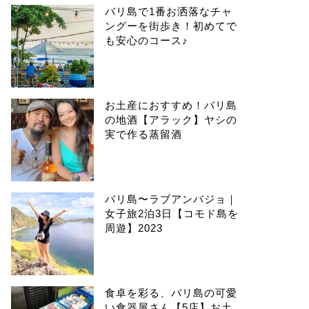
バリ島で1番お洒落なチャ
ングーを街歩き！初めてで
も安心のコース♪
お土産におすすめ！バリ島
の地酒【アラック】ヤシの
実で作る蒸留酒
バリ島〜ラブアンバジョ｜
女子旅2泊3日【コモド島を
周遊】2023
食卓を彩る、バリ島の可愛
い食器屋さん【5店】お土