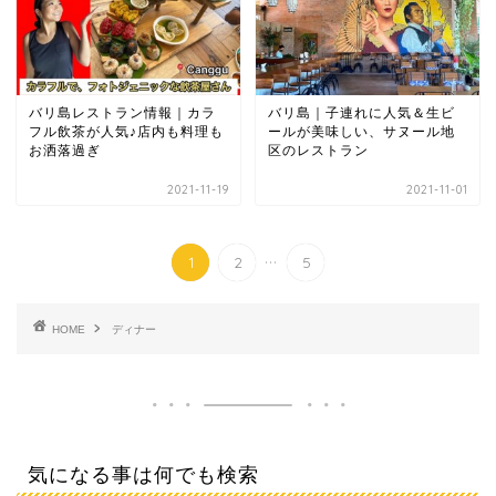
バリ島レストラン情報｜カラ
バリ島｜子連れに人気＆生ビ
フル飲茶が人気♪店内も料理も
ールが美味しい、サヌール地
お洒落過ぎ
区のレストラン
2021-11-19
2021-11-01
...
1
2
5
HOME
ディナー
気になる事は何でも検索