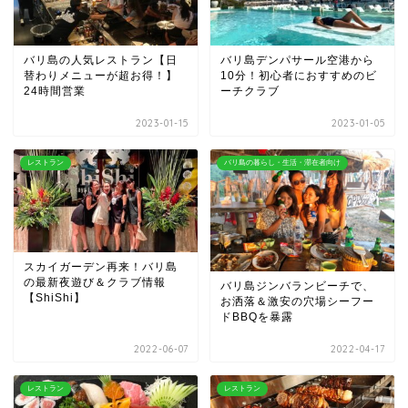
バリ島の人気レストラン【日
バリ島デンパサール空港から
替わりメニューが超お得！】
10分！初心者におすすめのビ
24時間営業
ーチクラブ
2023-01-15
2023-01-05
レストラン
バリ島の暮らし・生活・滞在者向け
スカイガーデン再来！バリ島
の最新夜遊び＆クラブ情報
バリ島ジンバランビーチで、
【ShiShi】
お洒落＆激安の穴場シーフー
ドBBQを暴露
2022-06-07
2022-04-17
レストラン
レストラン