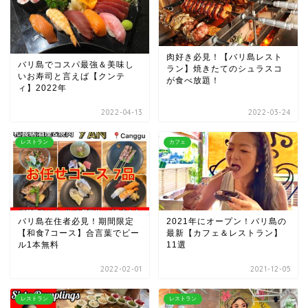
肉好き必見！【バリ島レスト
バリ島でコスパ最強＆美味し
ラン】焼きたてのシュラスコ
いお寿司と言えば【クンテ
が食べ放題！
ィ】2022年
2022-04-13
2022-03-24
レストラン
カフェ
バリ島在住者必見！期間限定
2021年にオープン！バリ島の
【和食7コース】合言葉でビー
最新【カフェ＆レストラン】
ル1本無料
11選
2022-02-01
2021-12-05
レストラン
レストラン