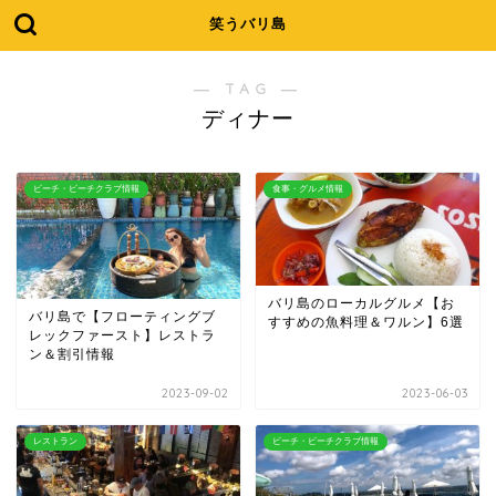
笑うバリ島
― TAG ―
ディナー
ビーチ・ビーチクラブ情報
食事・グルメ情報
バリ島のローカルグルメ【お
バリ島で【フローティングブ
すすめの魚料理＆ワルン】6選
レックファースト】レストラ
ン＆割引情報
2023-09-02
2023-06-03
レストラン
ビーチ・ビーチクラブ情報