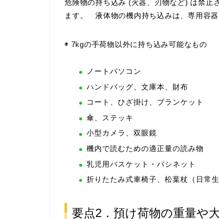
危険物の持ち込み (火器、刃物など) は禁止
ます。 液体物の機内持ち込みは、専用容器
◉ 7kgの手荷物以外に持ち込み可能なもの
ノートパソコン
ハンドバッグ、文庫本、財布
コート、ひざ掛け、ブランケット
傘、ステッキ
小型カメラ、双眼鏡
機内で読むための適正量の読み物
乳児用バスケット・バシネット
折りたたみ式車椅子、松葉杖（日常
要点2．預け荷物の重量や