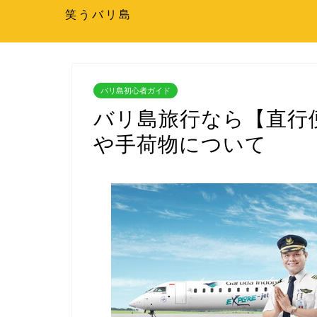
笑うバリ島
バリ島初心者ガイド
バリ島旅行なら【直行
や手荷物について