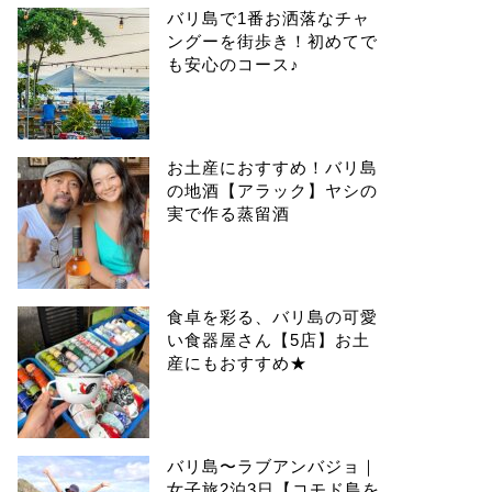
バリ島で1番お洒落なチャ
ングーを街歩き！初めてで
も安心のコース♪
お土産におすすめ！バリ島
の地酒【アラック】ヤシの
実で作る蒸留酒
食卓を彩る、バリ島の可愛
い食器屋さん【5店】お土
産にもおすすめ★
バリ島〜ラブアンバジョ｜
女子旅2泊3日【コモド島を