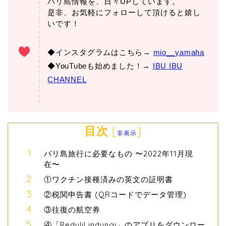
バリ島情報を、日々UPしています。
是非、お気軽にフォローして頂けると嬉し
いです！
◆インスタグラムはこちら→
mio__yamaha
◆YouTubeも始めました！→
IBU IBU
CHANNEL
目次
[
]
非表示
バリ島旅行に必要なもの 〜2022年11月現
在〜
①ワクチン接種済みの英文の証明書
②税関申告書 (QRコードでデータ管理)
③往復の航空券
④「PeduliLindungi」のアプリをダウンロー