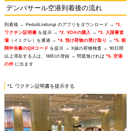
デンパサール空港到着後の流れ
到着後 → PeduliLindungi のアプリをダウンロード →
*1.
ワクチン証明書
を提示 →
*2. VOAの購入
→
*3. 入国審査
場
（イミグレ）を通過 →
*4. 預け荷物の受け取り
→
*5. 税
関申告書のQRコード
を提示 → X線の荷物検査 → 90日間
以上滞在する人は、IMEIの登録 → 問題無ければ
*6. 空港
の外
に出ます
*1. ワクチン証明書を提示する