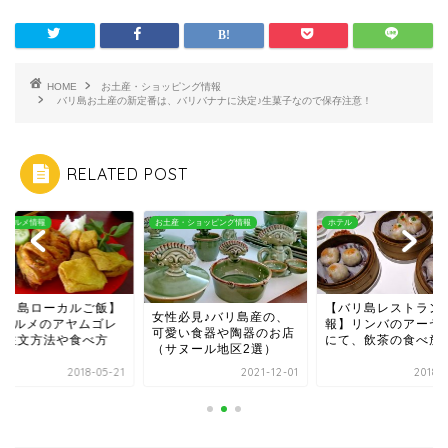
HOME
お土産・ショッピング情報
バリ島お土産の新定番は、バリバナナに決定♪生菓子なので保存注意！
RELATED POST
産・ショッピング情報
ホテル
食事・グルメ情報
【バリ島レストラン情
【バリ島ローカルご
性必見♪バリ島産の、
報】リンバのアーヤット
B級グルメのアヤム
愛い食器や陶器のお店
にて、飲茶の食べ放題♪
ン！注文方法や食べ
サヌール地区2選）
2021-12-01
2018-01-02
2018-0