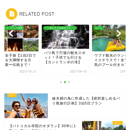
RELATED POST
島おすすめ観光スポット
カフェ
お土産・ショッピング情報
リ島で穴場の観光スポ
ウブド観光のランチはラ
バリ島女子旅【1泊2
ト！子供でも行ける
イステラスで！女子に人
ウブドを大満喫する
カントランポの滝】
気のプール付きカフェ
法】最新〜伝統まで
2021-06-15
2019-12-30
2023-1
妹夫婦の為に作成した【絶対楽しめるバ
リ島旅行計画】3泊5日プラン
【バトゥカル寺院のオダラン】30年に1