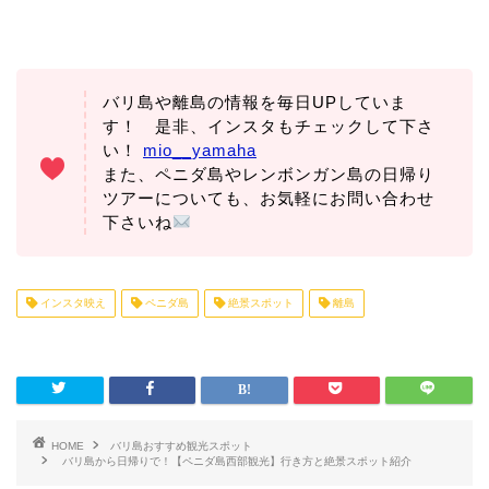
バリ島や離島の情報を毎日UPしていま
す！ 是非、インスタもチェックして下さ
い！
mio__yamaha
また、ペニダ島やレンボンガン島の日帰り
ツアーについても、お気軽にお問い合わせ
下さいね
インスタ映え
ペニダ島
絶景スポット
離島
HOME
バリ島おすすめ観光スポット
バリ島から日帰りで！【ペニダ島西部観光】行き方と絶景スポット紹介