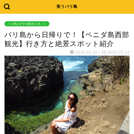
笑うバリ島
バリ島おすすめ観光スポット
バリ島から日帰りで！【ペニダ島西部
観光】行き方と絶景スポット紹介
2020-02-29
/
2020-03-14