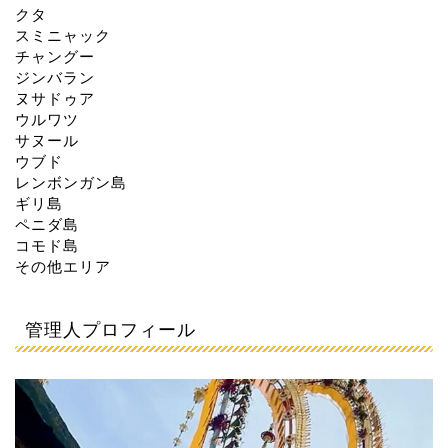
クタ
スミニャック
チャングー
ジンバラン
ヌサドゥア
ウルワツ
サヌール
ウブド
レンボンガン島
ギリ島
ペニダ島
コモド島
その他エリア
管理人プロフィール