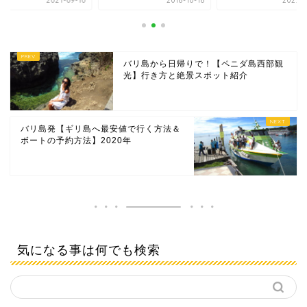
2018-10-18
2022-05-16
2021-0
バリ島から日帰りで！【ペニダ島西部観
光】行き方と絶景スポット紹介
バリ島発【ギリ島へ最安値で行く方法＆
ボートの予約方法】2020年
気になる事は何でも検索