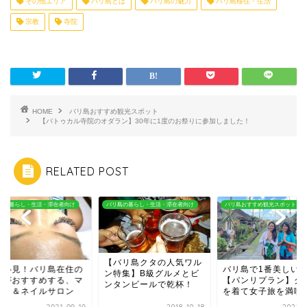
その他エリア
バリ島とは
バリ島の魅力
バリ島移住・生活
宗教
寺院
HOME
バリ島おすすめ観光スポット
【バトゥカル寺院のオダラン】30年に1度のお祭りに参加しました！
RELATED POST
島の暮らし・生活・滞在者向け
バリ島おすすめ観光スポット
バリ島の暮らし・生活・滞在者向
バリ島クタの人気ワル
バリ島で1番美しい村
女性必見！バリ島在
特集】B級グルメとビ
【パンリプラン】クバヤ
女性がおすすめする
タンビールで乾杯！
を着て女子旅を満喫♪
ツエク＆ネイルサロ