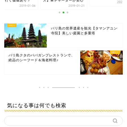
】車チャーターが安心
いけど行く価値あり
2023-03-07
2019-01-21
2019-
バリ島の世界遺産を観光【タマンアユン
寺院】美しい庭園と多重塔
バリ島クタのババガンプレストランで、
絶品のシーフード＆海老料理♪
気になる事は何でも検索