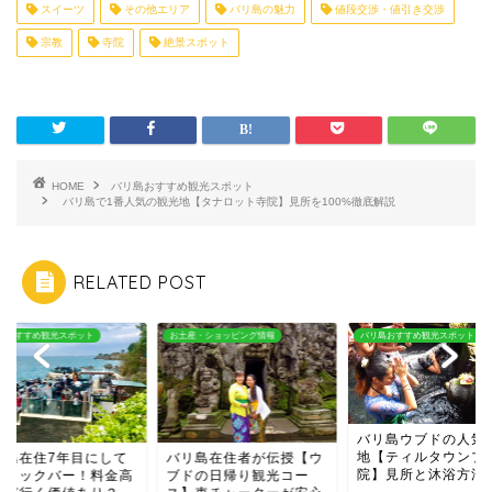
スイーツ
その他エリア
バリ島の魅力
値段交渉・値引き交渉
宗教
寺院
絶景スポット
HOME
バリ島おすすめ観光スポット
バリ島で1番人気の観光地【タナロット寺院】見所を100%徹底解説
RELATED POST
産・ショッピング情報
バリ島おすすめ観光スポット
バリ島おすすめ観光スポット
バリ島ウブドの人気観光
地【ティルタウンプル寺
リ島在住者が伝授【ウ
バリ島在住7年目に
院】見所と沐浴方法
ドの日帰り観光コー
夢のロックバー！料