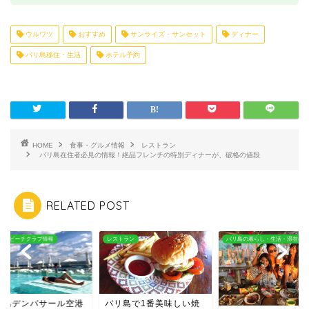
ウルワツ
おすすめ
サンライズ・サンセット
ディナー
バリ島移住・生活
ホテル予約
HOME
食事・グルメ情報
レストラン
バリ島在住者必見の情報！絶品フレンチの特別ディナーが、破格の値段
RELATED POST
トラン
バリ島の暮らし・生活・滞在者向け
ビーチ・ビーチクラブ情報
リ島で1番美味しい焼
バリ島デンパサール