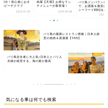
屋【天壇】お得なラン
から10分！初心者に
バリ島ジンバランビーチ
メニューが新登場！
すめのビーチクラブ
で、お洒落＆激安の穴場
シーフードBBQを暴露
2019-09-08
2023-0
2022-04-17
バリ島の最新レストラン情報｜日本人経
営の焼肉＆居酒屋【YAN】
バリ島在住者に大人気♪日本人とバリ人
夫婦が経営する、海の家が最高
気になる事は何でも検索