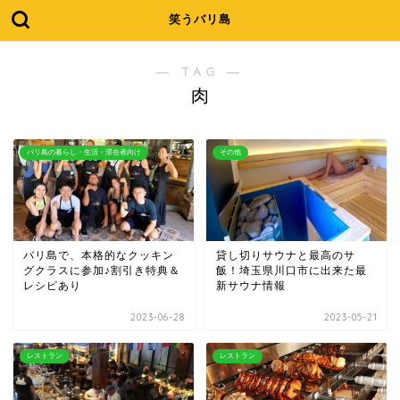
笑うバリ島
― TAG ―
肉
バリ島の暮らし・生活・滞在者向け
その他
バリ島で、本格的なクッキン
貸し切りサウナと最高のサ
グクラスに参加♪割引き特典＆
飯！埼玉県川口市に出来た最
レシピあり
新サウナ情報
2023-06-28
2023-05-21
レストラン
レストラン