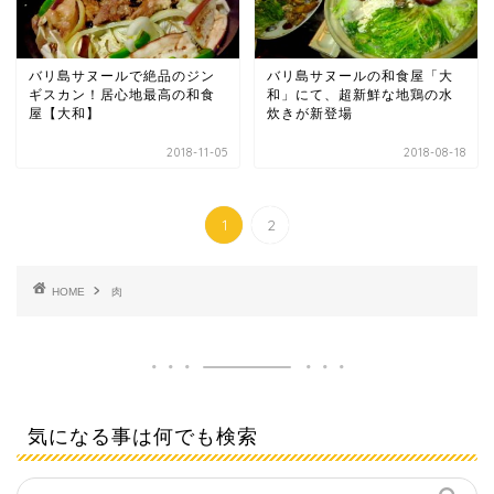
バリ島サヌールで絶品のジン
バリ島サヌールの和食屋「大
ギスカン！居心地最高の和食
和」にて、超新鮮な地鶏の水
屋【大和】
炊きが新登場
2018-11-05
2018-08-18
1
2
HOME
肉
気になる事は何でも検索