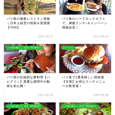
バリ島の最新レストラン情報
バリ島のハードロックカフェ
｜日本人経営の焼肉＆居酒屋
で、満腹ランチ♪キャンペーン
【YAN】
情報必見！
2021-10-21
2021-09-24
バリ島の暮らし・生活・滞在者向け
レストラン
バリ島の伝統的な豚料理【バ
バリ島で1番美味しい焼肉屋
ビグリン】貴重な調理中の動
【天壇】お得なランチメニュ
画を初公開！
ーが新登場！
2021-05-30
2019-09-08
バリ島の暮らし・生活・滞在者向け
バリ島の暮らし・生活・滞在者向け