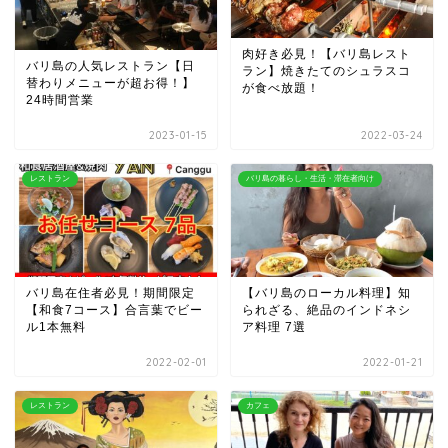
肉好き必見！【バリ島レスト
バリ島の人気レストラン【日
ラン】焼きたてのシュラスコ
替わりメニューが超お得！】
が食べ放題！
24時間営業
2023-01-15
2022-03-24
レストラン
バリ島の暮らし・生活・滞在者向け
バリ島在住者必見！期間限定
【バリ島のローカル料理】知
【和食7コース】合言葉でビー
られざる、絶品のインドネシ
ル1本無料
ア料理 7選
2022-02-01
2022-01-21
レストラン
カフェ