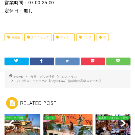
営業時間：07:00-25:00
定休日：無し
お洒落
スミニャック
ディナー
ランチ
肉
HOME
食事・グルメ情報
レストラン
バリ島スミニャックの【Boy’N’Cow】熟成肉の高級ステーキ店
RELATED POST
ェ
お土産・ショッピング情報
ビーチ・ビーチクラブ情報