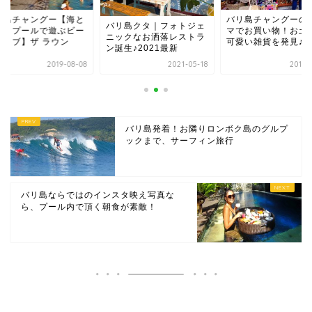
バリ島チャングーのフリ
バリ島チャングー【
リ島クタ｜フォトジェ
マでお買い物！お土産や
芝生とプールで遊ぶ
ックなお洒落レストラ
可愛い雑貨を発見♪
チクラブ】ザ ラウン
生♪2021最新
2021-05-18
2018-07-17
2019-0
バリ島発着！お隣りロンボク島のグルプ
ックまで、サーフィン旅行
バリ島ならではのインスタ映え写真な
ら、プール内で頂く朝食が素敵！