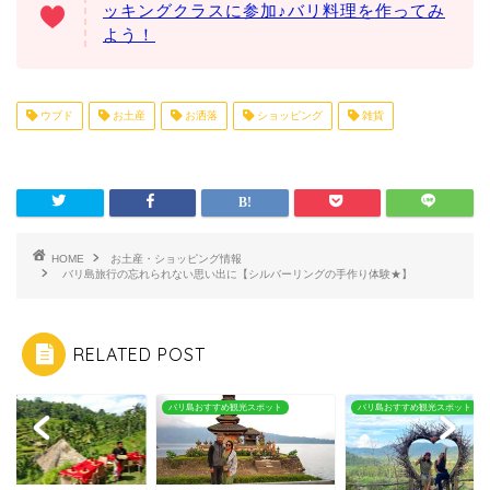
ッキングクラスに参加♪バリ料理を作ってみ
よう！
ウブド
お土産
お洒落
ショッピング
雑貨
HOME
お土産・ショッピング情報
バリ島旅行の忘れられない思い出に【シルバーリングの手作り体験★】
RELATED POST
島おすすめ観光スポット
バリ島おすすめ観光スポット
カフェ