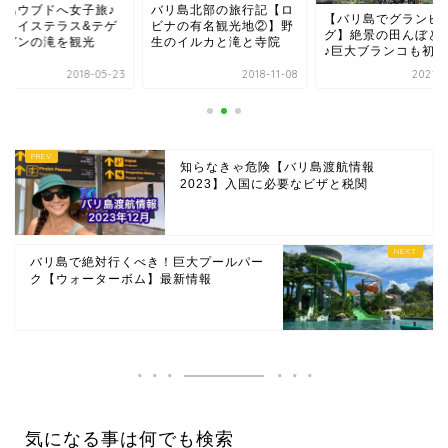
リ島北部の旅行記【ロ
バリ島ウブドへ女子
【バリ島でグランピン
ナの有名観光地②】野
絶景ライステラス&
グ】絶景の田んぼと朝日
のイルカと滝と寺院
ヌンガンの滝を観光
♪巨大ブランコも初体験
2018-11-08
2021-07-20
2018-0
知らなきゃ危険【バリ島渡航情報
2023】入国に必要なビザと税関
バリ島で絶対行くべき！巨大プールパー
ク【ウォーターボム】最新情報
気になる事は何でも検索