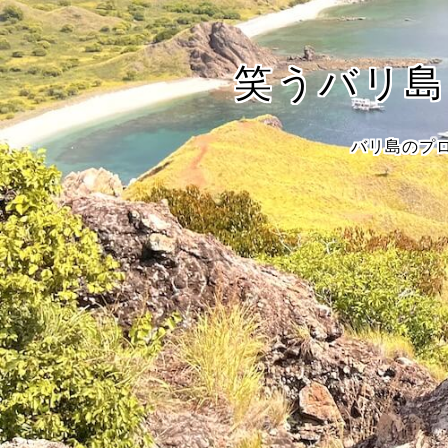
笑うバリ島 ～
バリ島のプ