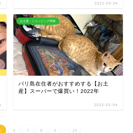
3
2022-03-24
お土産・ショッピング情報
バリ島在住者がおすすめする【お土
産】スーパーで爆買い！2022年
6
2022-02-04
...
5
6
7
8
9
23