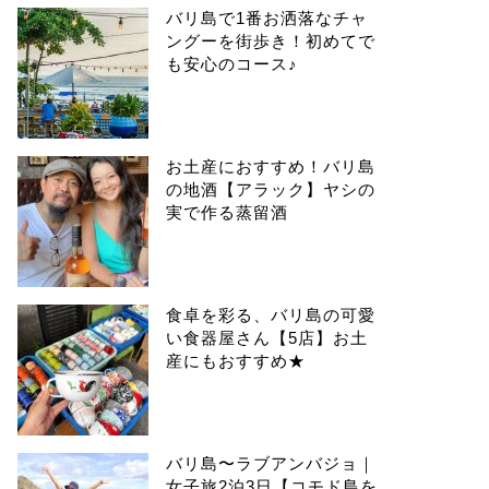
バリ島で1番お洒落なチャ
ングーを街歩き！初めてで
も安心のコース♪
お土産におすすめ！バリ島
の地酒【アラック】ヤシの
実で作る蒸留酒
食卓を彩る、バリ島の可愛
い食器屋さん【5店】お土
産にもおすすめ★
バリ島〜ラブアンバジョ｜
女子旅2泊3日【コモド島を