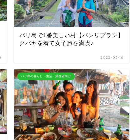
バリ島で1番美しい村【パンリプラン】
クバヤを着て女子旅を満喫♪
5
2022-05-16
バリ島の暮らし・生活・滞在者向け