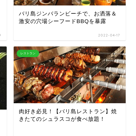
バリ島ジンバランビーチで、お洒落＆
激安の穴場シーフードBBQを暴露
9
2022-04-17
レストラン
肉好き必見！【バリ島レストラン】焼
きたてのシュラスコが食べ放題！