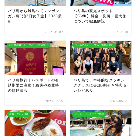
バリ島から離島へ【レンボン
バリ島の観光スポット
ガン島1泊2日女子旅】2023最
【GWK】料金・見所・巨大像
新
について徹底解説
2023-08-09
2023-08-01
バリ島の暮らし・生活・滞在者向け
バリ島の暮らし・生活・滞在者向け
バリ島旅行｜パスポートの有
バリ島で、本格的なクッキン
効期限に注意！紛失や盗難時
グクラスに参加♪割引き特典＆
の対処法も
レシピあり
2023-07-16
2023-06-28
食事・グルメ情報
ビーチ・ビーチクラブ情報