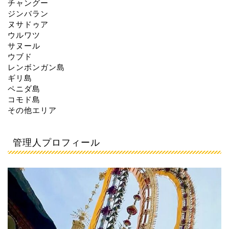
チャングー
ジンバラン
ヌサドゥア
ウルワツ
サヌール
ウブド
レンボンガン島
ギリ島
ペニダ島
コモド島
その他エリア
管理人プロフィール