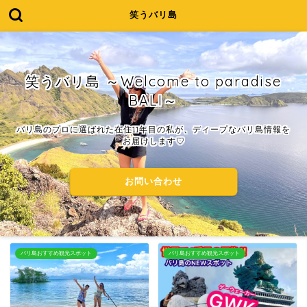
笑うバリ島
笑うバリ島 ～Welcome to paradise
BALI～
バリ島のプロに選ばれた在住11年目の私が、ディープなバリ島情報を
お届けします♡
お問い合わせ
バリ島おすすめ観光スポット
バリ島おすすめ観光スポット