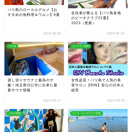
バリ島のローカルグルメ【お
在住者が教える【バリ島各地
すすめの魚料理＆ワルン】6選
のビーチクラブ22選】
2023（更新）
2023-06-03
2023-05-26
その他
ビューティ情報
貸し切りサウナと最高のサ
女性必見！バリ島で人気の美
飯！埼玉県川口市に出来た最
容サロン【RIN】安心の日本人
新サウナ情報
経営
2023-05-21
2023-05-10
コロナ関連
ビーチ・ビーチクラブ情報