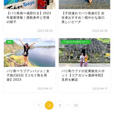
【バリ島発〜成田行き】2023
【子供連れでバリ島旅行】在
年最新情報！渡航条件と空港
住者おすすめ！穏やかな波の
の様子
美しいビーチ
2023-05-03
2023-04-30
離島
バリ島おすすめ観光スポット
バリ島〜ラブアンバジョ｜女
バリ島ウブドの定番観光スポ
子旅2泊3日【コモド島を周
ット【ゴアガジャ遺跡寺院】
遊】2023
見所を解説
2023-04-21
2023-04-17
...
1
2
3
23