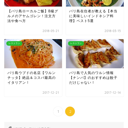
【バリ島ローカルご飯】B級グ
バリ島在住者が教える【本当
ルメのアヤムゴレン！注文方
に美味しいインドネシア料
法や食べ方
理】ベスト5選
2018-05-21
2018-03-15
レストラン
レストラン
バリ島ウブドの名店【ワルン
バリ島で人気のワルン情報
チッタ】絶品＆コスパ最高の
【ナンバ】のおすすめは餃子
イタリアン！
だけじゃない！
2017-12-21
2017-12-14
1
2