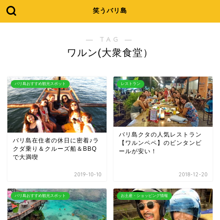
笑うバリ島
― TAG ―
ワルン(大衆食堂）
バリ島おすすめ観光スポット
レストラン
バリ島クタの人気レストラン
バリ島在住者の休日に密着♪ラ
【ワルンペペ】のビンタンビ
クダ乗り＆クルーズ船＆BBQ
ールが安い！
で大満喫
2019-10-10
2018-12-20
バリ島おすすめ観光スポット
お土産・ショッピング情報