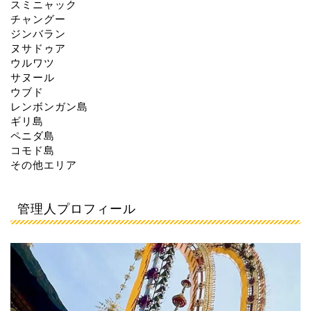
スミニャック
チャングー
ジンバラン
ヌサドゥア
ウルワツ
サヌール
ウブド
レンボンガン島
ギリ島
ペニダ島
コモド島
その他エリア
管理人プロフィール