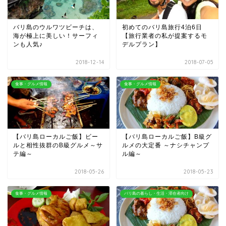
バリ島のウルワツビーチは、
初めてのバリ島旅行4泊6日
海が極上に美しい！サーフィ
【旅行業者の私が提案するモ
ンも人気♪
デルプラン】
2018-12-14
2018-07-05
食事・グルメ情報
食事・グルメ情報
【バリ島ローカルご飯】ビー
【バリ島ローカルご飯】B級グ
ルと相性抜群のB級グルメ～サ
ルメの大定番 ～ナシチャンプ
テ編～
ル編～
2018-05-26
2018-05-23
食事・グルメ情報
バリ島の暮らし・生活・滞在者向け