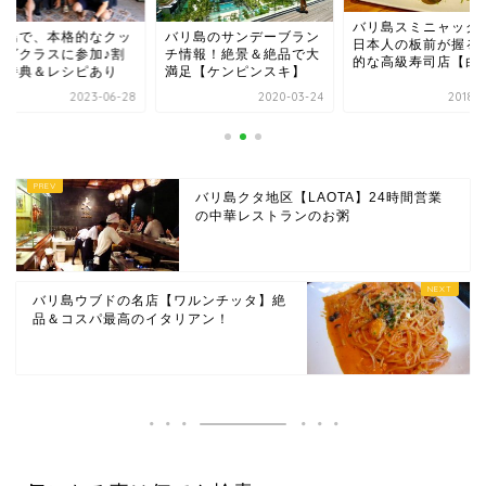
バリ島スミニャックで、
リ島のサンデーブラン
バリ島で、本格的な
日本人の板前が握る本格
情報！絶景＆絶品で大
キングクラスに参加
的な高級寿司店【白】
足【ケンピンスキ】
引き特典＆レシピあ
2020-03-24
2018-08-28
2023-0
バリ島クタ地区【LAOTA】24時間営業
の中華レストランのお粥
バリ島ウブドの名店【ワルンチッタ】絶
品＆コスパ最高のイタリアン！