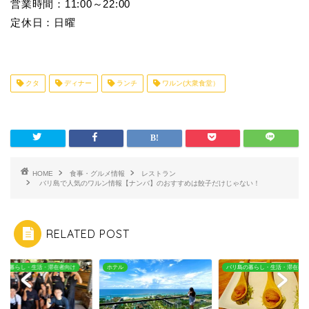
営業時間：11:00～22:00
定休日：日曜
クタ
ディナー
ランチ
ワルン(大衆食堂）
HOME
食事・グルメ情報
レストラン
バリ島で人気のワルン情報【ナンバ】のおすすめは餃子だけじゃない！
RELATED POST
ル
バリ島の暮らし・生活・滞在者向け
バリ島の暮らし・生活・滞在者向