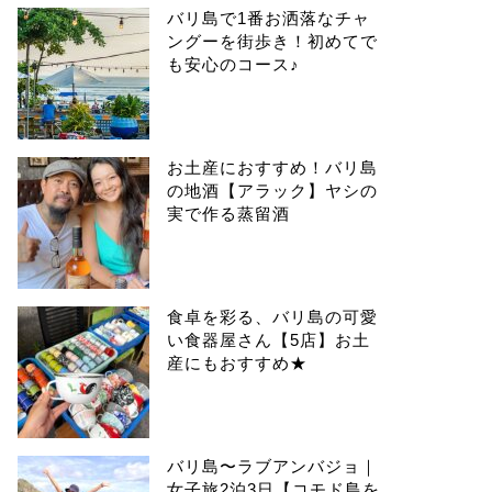
バリ島で1番お洒落なチャ
ングーを街歩き！初めてで
も安心のコース♪
お土産におすすめ！バリ島
の地酒【アラック】ヤシの
実で作る蒸留酒
食卓を彩る、バリ島の可愛
い食器屋さん【5店】お土
産にもおすすめ★
バリ島〜ラブアンバジョ｜
女子旅2泊3日【コモド島を