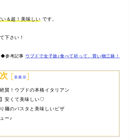
安い＆超！美味しい
です。
て下さい！
◆参考記事
ウブドで女子旅♪食べて祈って、買い物三昧！
次
[
]
非表示
絶賛！ウブドの本格イタリアン
】安くて美味しい♡
り麺のパスタと美味しいピザ
ュー♪