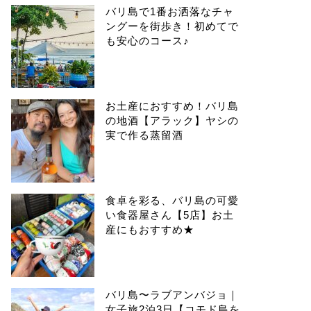
バリ島で1番お洒落なチャ
ングーを街歩き！初めてで
も安心のコース♪
お土産におすすめ！バリ島
の地酒【アラック】ヤシの
実で作る蒸留酒
食卓を彩る、バリ島の可愛
い食器屋さん【5店】お土
産にもおすすめ★
バリ島〜ラブアンバジョ｜
女子旅2泊3日【コモド島を