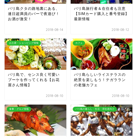
バリ島クタの路地裏にある、
バリ島旅行者＆在住者も注意
連日超満員のバーで夜遊び！
【SIMカード購入と番号登録】
お酒が激安！
最新情報
2018-08-14
2018-08-12
お土産・ショッピング情報
カフェ
バリ島で、センス良く可愛い
バリ島らしいライステラスの
ブーケを作ってくれる【お花
絶景を楽しもう！テガララン
屋さん情報】
の老舗カフェ
2018-08-10
2018-08-10
食事・グルメ情報
バリ島の暮らし・生活・滞在者向け