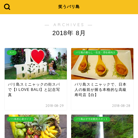
笑うバリ島
― ARCHIVES ―
2018年 8月
スパ
バリ島の暮らし・生活・滞在者向け
バリ島スミニャックの街スパ
バリ島スミニャックで、日本
で【I LOVE BALI】と記念写
人の板前が握る本格的な高級
真
寿司店【白】
2018-08-29
2018-08-28
バリ島初心者ガイド
バリ島おすすめ観光スポット