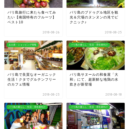
バリ島旅行に来たら食べてみ
バリ島のブドゥグル地区を観
たい【南国特有のフルーツ】
光＆穴場のヌンヌンの滝でピ
ベスト10
クニック♪
2018-08-26
2018-08-25
お土産・ショッピング情報
バリ島の暮らし・生活・滞在者向け
バリ島で良質なオーガニック
バリ島サヌールの和食屋「大
生活！クタでグルテンフリー
和」にて、超新鮮な地鶏の水
のカフェ情報
炊きが新登場
2018-08-23
2018-08-18
バリ島の暮らし・生活・滞在者向け
バリ島の暮らし・生活・滞在者向け