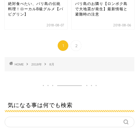
絶対食べたい、バリ島の伝統
バリ島のお隣り【ロンボク島
料理！ローカルB級グルメ【バ
で大地震が発生】最新情報と
ビグリン】
避難時の注意
2018-08-07
2018-08-06
1
2
HOME
2018年
8月
気になる事は何でも検索