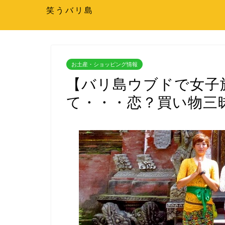
笑うバリ島
お土産・ショッピング情報
【バリ島ウブドで女子
て・・・恋？買い物三