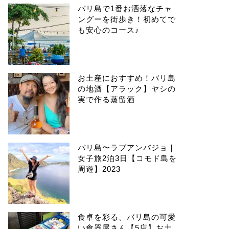
バリ島で1番お洒落なチャ
ングーを街歩き！初めてで
も安心のコース♪
お土産におすすめ！バリ島
の地酒【アラック】ヤシの
実で作る蒸留酒
バリ島〜ラブアンバジョ｜
女子旅2泊3日【コモド島を
周遊】2023
食卓を彩る、バリ島の可愛
い食器屋さん【5店】お土