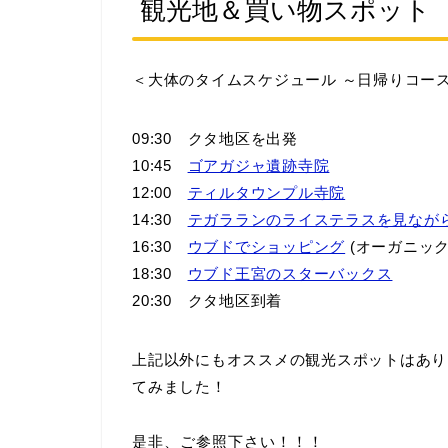
観光地＆買い物スポット
＜大体のタイムスケジュール ～日帰りコー
09:30 クタ地区を出発
10:45
ゴアガジャ遺跡寺院
12:00
ティルタウンプル寺院
14:30
テガラランのライステラスを見なが
16:30
ウブドでショッピング
(オーガニッ
18:30
ウブド王宮のスターバックス
20:30 クタ地区到着
上記以外にもオススメの観光スポットはあり
てみました！
是非、ご参照下さい！！！